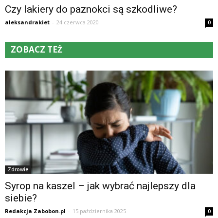
Czy lakiery do paznokci są szkodliwe?
aleksandrakiet
-
24 czerwca 2020
0
ZOBACZ TEŻ
Zdrowie
Syrop na kaszel – jak wybrać najlepszy dla
siebie?
Redakcja Zabobon.pl
-
15 października 2025
0