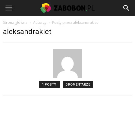
www.zabobon.pl
Strona główna
Autorzy
Posty przez aleksandrakiet
aleksandrakiet
1 POSTY
0 KOMENTARZE