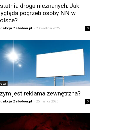
statnia droga nieznanych: Jak
ygląda pogrzeb osoby NN w
olsce?
dakcja Zabobon.pl
-
2 kwietnia 2025
0
raca
zym jest reklama zewnętrzna?
dakcja Zabobon.pl
-
25 marca 2025
0