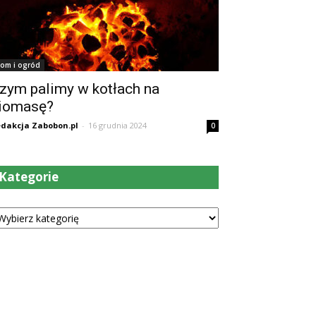
om i ogród
zym palimy w kotłach na
iomasę?
dakcja Zabobon.pl
-
16 grudnia 2024
0
Kategorie
tegorie