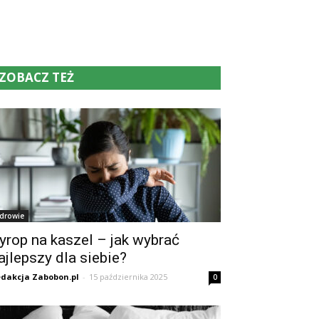
ZOBACZ TEŻ
drowie
yrop na kaszel – jak wybrać
ajlepszy dla siebie?
dakcja Zabobon.pl
-
15 października 2025
0