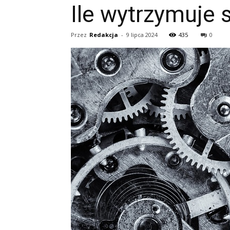
Ile wytrzymuje 
Przez
Redakcja
-
9 lipca 2024
435
0