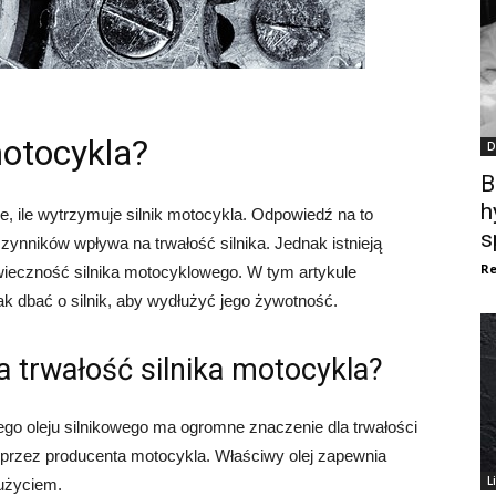
motocykla?
D
B
h
e, ile wytrzymuje silnik motocykla. Odpowiedź na to
s
czynników wpływa na trwałość silnika. Jednak istnieją
Re
ieczność silnika motocyklowego. W tym artykule
ak dbać o silnik, aby wydłużyć jego żywotność.
a trwałość silnika motocykla?
ego oleju silnikowego ma ogromne znaczenie dla trwałości
 przez producenta motocykla. Właściwy olej zapewnia
L
zużyciem.