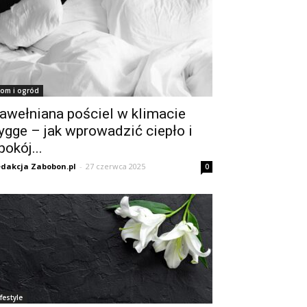
om i ogród
awełniana pościel w klimacie
ygge – jak wprowadzić ciepło i
pokój...
dakcja Zabobon.pl
-
27 czerwca 2025
0
ifestyle