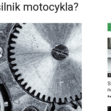
silnik motocykla?
Z
S
n
Re