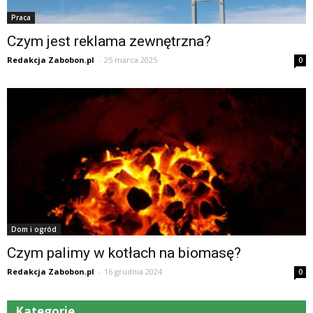
Praca
Czym jest reklama zewnętrzna?
Redakcja Zabobon.pl
-
25 marca 2025
0
Dom i ogród
Czym palimy w kotłach na biomasę?
Redakcja Zabobon.pl
-
16 grudnia 2024
0
Kategorie