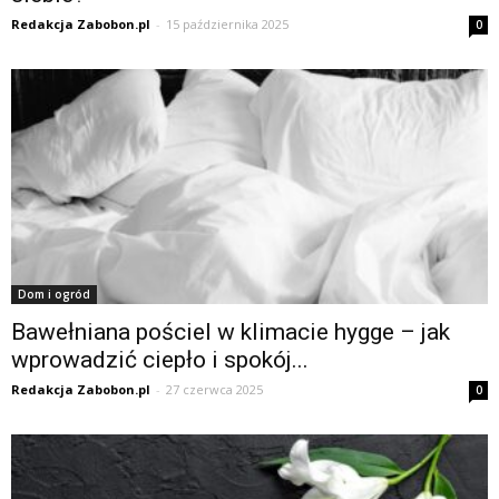
Redakcja Zabobon.pl
-
15 października 2025
0
Dom i ogród
Bawełniana pościel w klimacie hygge – jak
wprowadzić ciepło i spokój...
Redakcja Zabobon.pl
-
27 czerwca 2025
0