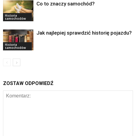
Co to znaczy samochód?
Historia
samochodów
Jak najlepiej sprawdzić historię pojazdu?
Historia
samochodów
ZOSTAW ODPOWIEDŹ