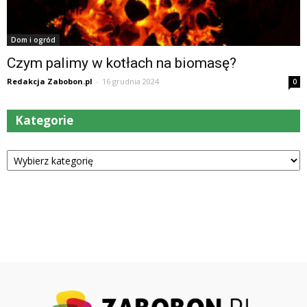
Dom i ogród
Czym palimy w kotłach na biomasę?
Redakcja Zabobon.pl
-
16 grudnia 2024
0
Kategorie
Kategorie