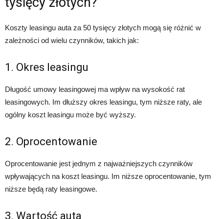
tysięcy złotych?
Koszty leasingu auta za 50 tysięcy złotych mogą się różnić w
zależności od wielu czynników, takich jak:
1. Okres leasingu
Długość umowy leasingowej ma wpływ na wysokość rat
leasingowych. Im dłuższy okres leasingu, tym niższe raty, ale
ogólny koszt leasingu może być wyższy.
2. Oprocentowanie
Oprocentowanie jest jednym z najważniejszych czynników
wpływających na koszt leasingu. Im niższe oprocentowanie, tym
niższe będą raty leasingowe.
3. Wartość auta