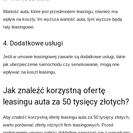
Wartość auta, które jest przedmiotem leasingu, również ma
wpływ na koszty. Im wyższa wartość auta, tym wyższe będą
raty leasingowe.
4. Dodatkowe usługi
Jeśli w umowie leasingowej zawarte są dodatkowe usługi, takie
jak ubezpieczenie samochodu czy serwisowanie, mogą one
wpływać na koszt leasingu.
Jak znaleźć korzystną ofertę
leasingu auta za 50 tysięcy złotych?
Aby znaleźć korzystną ofertę leasingu auta za 50 tysięcy złotych,
warto porównać oferty różnych firm leasingowych. Przed
podpisaniem umowy należy dokładnie zapoznać się z warunkami