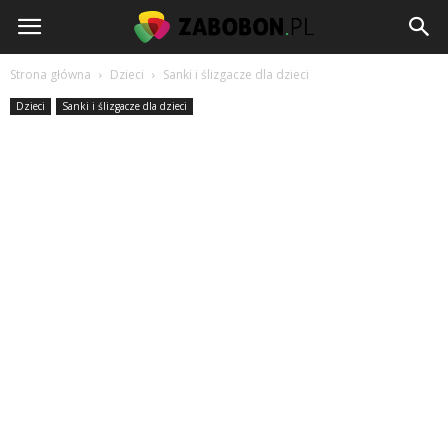
www.zabobon.pl
Strona główna
Dzieci
Sanki i ślizgacze dla dzieci
Dzieci
Sanki i ślizgacze dla dzieci