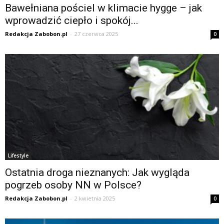
Bawełniana pościel w klimacie hygge – jak
wprowadzić ciepło i spokój...
Redakcja Zabobon.pl
-
27 czerwca 2025
0
Lifestyle
Ostatnia droga nieznanych: Jak wygląda
pogrzeb osoby NN w Polsce?
Redakcja Zabobon.pl
-
2 kwietnia 2025
0