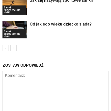
Jak się nazywają sportowe sanki?
Sanki i
ślizgacze dla
dzieci
Od jakiego wieku dziecko siada?
Sanki i
ślizgacze dla
dzieci
ZOSTAW ODPOWIEDŹ