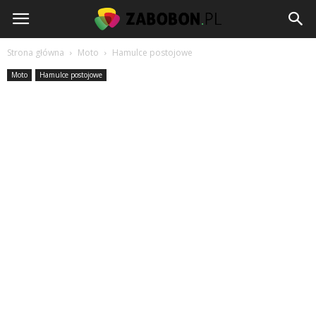
www.zabobon.pl
Strona główna
Moto
Hamulce postojowe
Moto
Hamulce postojowe