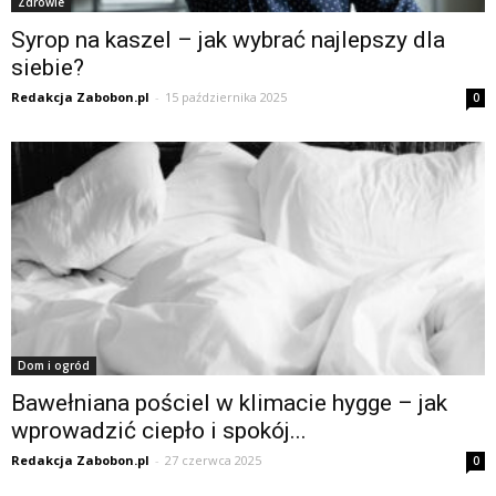
Zdrowie
Syrop na kaszel – jak wybrać najlepszy dla
siebie?
Redakcja Zabobon.pl
-
15 października 2025
0
Dom i ogród
Bawełniana pościel w klimacie hygge – jak
wprowadzić ciepło i spokój...
Redakcja Zabobon.pl
-
27 czerwca 2025
0