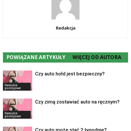
Redakcja
POWIĄZANE ARTYKUŁY
WIĘCEJ OD AUTORA
Czy auto hołd jest bezpieczny?
Hamulce
postojowe
Czy zimą zostawiać auto na ręcznym?
Hamulce
postojowe
Czy auto może stać 2 tygodnie?