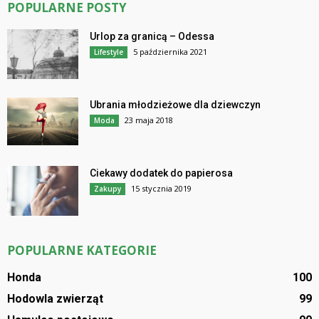
POPULARNE POSTY
Urlop za granicą – Odessa
5 października 2021
Lifestyle
Ubrania młodzieżowe dla dziewczyn
23 maja 2018
Moda
Ciekawy dodatek do papierosa
15 stycznia 2019
Zakupy
POPULARNE KATEGORIE
Honda
100
Hodowla zwierząt
99