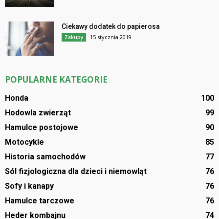
Ciekawy dodatek do papierosa
15 stycznia 2019
Zakupy
POPULARNE KATEGORIE
Honda
100
Hodowla zwierząt
99
Hamulce postojowe
90
Motocykle
85
Historia samochodów
77
Sól fizjologiczna dla dzieci i niemowląt
76
Sofy i kanapy
76
Hamulce tarczowe
76
Heder kombajnu
74