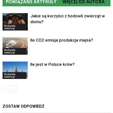
POWIĄZANE ARTYKUŁY
WIĘCEJ OD AUTORA
Jakie są korzyści z hodowli zwierząt w
domu?
Hodowla
zwierząt
Ile CO2 emisja produkcja mięsa?
Hodowla
zwierząt
Ile jest w Polsce krów?
Hodowla
zwierząt
ZOSTAW ODPOWIEDŹ