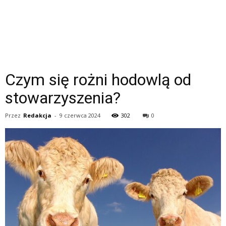
Czym się rożni hodowlą od
stowarzyszenia?
Przez
Redakcja
-
9 czerwca 2024
302
0