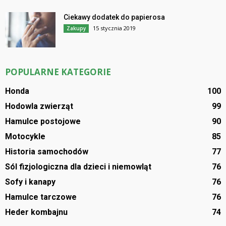
Ciekawy dodatek do papierosa
15 stycznia 2019
Zakupy
POPULARNE KATEGORIE
Honda
100
Hodowla zwierząt
99
Hamulce postojowe
90
Motocykle
85
Historia samochodów
77
Sól fizjologiczna dla dzieci i niemowląt
76
Sofy i kanapy
76
Hamulce tarczowe
76
Heder kombajnu
74