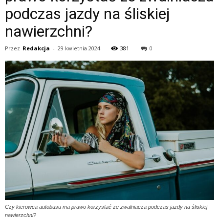
podczas jazdy na śliskiej
nawierzchni?
Przez
Redakcja
-
29 kwietnia 2024
381
0
Czy kierowca autobusu ma prawo korzystać ze zwalniacza podczas jazdy na śliskiej
nawierzchni?