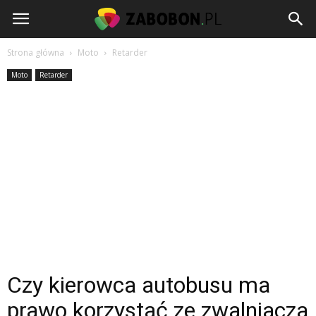
www.zabobon.pl
Strona główna
Moto
Retarder
Moto
Retarder
Czy kierowca autobusu ma
prawo korzystać ze zwalniacza