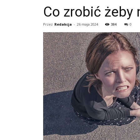
Co zrobić żeby 
Przez
Redakcja
-
26 maja 2024
384
0