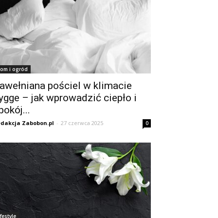
om i ogród
awełniana pościel w klimacie
ygge – jak wprowadzić ciepło i
pokój...
dakcja Zabobon.pl
-
27 czerwca 2025
0
ifestyle