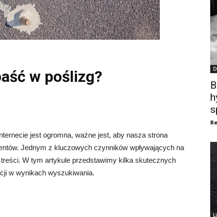
D
paść w poślizg?
B
h
s
Re
nternecie jest ogromna, ważne jest, aby nasza strona
klientów. Jednym z kluczowych czynników wpływających na
treści. W tym artykule przedstawimy kilka skutecznych
ycji w wynikach wyszukiwania.
L