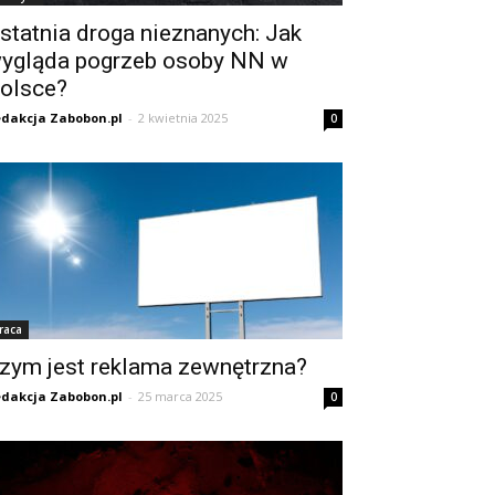
statnia droga nieznanych: Jak
ygląda pogrzeb osoby NN w
olsce?
dakcja Zabobon.pl
-
2 kwietnia 2025
0
raca
zym jest reklama zewnętrzna?
dakcja Zabobon.pl
-
25 marca 2025
0