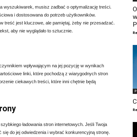
dla wyszukiwarek, musisz zadbać o optymalizację treści.
O
ościowa i dostosowana do potrzeb użytkowników.
w
treść jest kluczowe, ale pamiętaj, żeby nie przesadzać.
P
ekst, aby nie wyglądało to sztucznie.
Re
 czynnikiem wpływającym na jej pozycję w wynikach
artościowe linki, które pochodzą z wiarygodnych stron
zenie ciekawych treści, które inni chętnie będą
P
C
trony
Re
zybkiego ładowania stron internetowych. Jeśli Twoja
 się do jej odwiedzenia i wybrać konkurencyjną stronę.