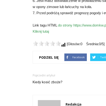
6. Jeśli masz doświadczenie w prowadzeniu 
w opony zimowe lub łańcuchy na koła.
7. Przed podróżą sprawdź prognozę pogody i 
Link tagu HTML
do strony https://www.domkw.pl
Kliknij tutaj
[Głosów:0 Średnia:0/5]
PODZIEL SIĘ
Facebook
Twit
Poprzedni artykuł
Kiedy kosić zboże?
Redakcja