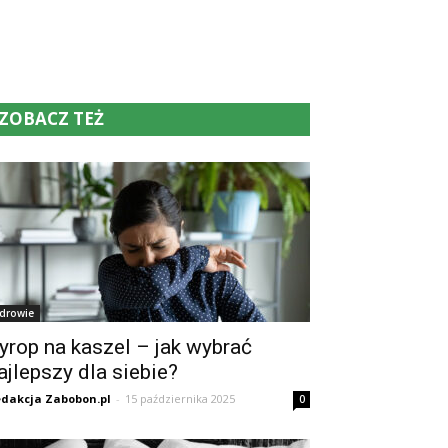
ZOBACZ TEŻ
drowie
yrop na kaszel – jak wybrać
ajlepszy dla siebie?
dakcja Zabobon.pl
-
15 października 2025
0