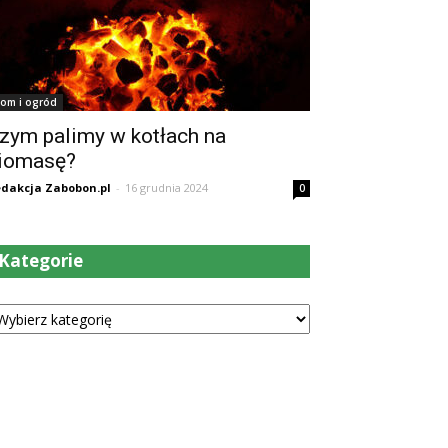
om i ogród
zym palimy w kotłach na
iomasę?
dakcja Zabobon.pl
-
16 grudnia 2024
0
Kategorie
tegorie