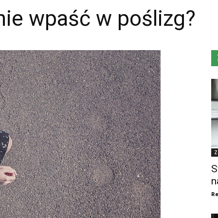
nie wpaść w poślizg?
Z
S
n
Re