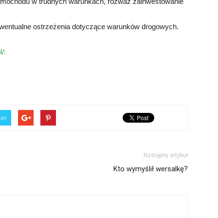
samochodu w trudnych warunkach, rozważ zainwestowanie
ewentualne ostrzeżenia dotyczące warunków drogowych.
/:
ter
Następny artykuł
Kto wymyślił wersalkę?