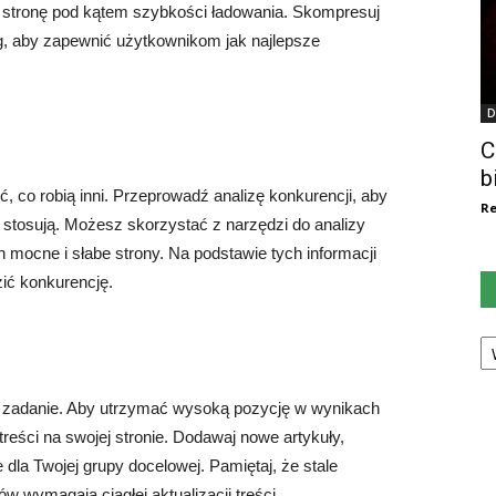
 stronę pod kątem szybkości ładowania. Skompresuj
ng, aby zapewnić użytkownikom jak najlepsze
D
C
b
 co robią inni. Przeprowadź analizę konkurencji, aby
Re
ie stosują. Możesz skorzystać z narzędzi do analizy
h mocne i słabe strony. Na podstawie tych informacji
ić konkurencję.
Ka
we zadanie. Aby utrzymać wysoką pozycję w wynikach
reści na swojej stronie. Dodawaj nowe artykuły,
e dla Twojej grupy docelowej. Pamiętaj, że stale
ów wymagają ciągłej aktualizacji treści.