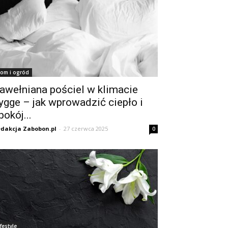
om i ogród
awełniana pościel w klimacie
ygge – jak wprowadzić ciepło i
pokój...
dakcja Zabobon.pl
-
27 czerwca 2025
0
ifestyle