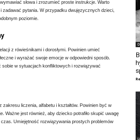
wymawiać słowa i zrozumieć proste instrukcje. Warto
ie i zadawać pytania. W przypadku dwujęzycznych dzieci,
 podobnym poziomie.
ny
D
lacji z rówieśnikami i dorosłymi. Powinien umieć
B
łeczne i wyrażać swoje emocje w odpowiedni sposób.
h
ić sobie w sytuacjach konfliktowych i rozwiązywać
s
Re
zakresu liczenia, alfabetu i kształtów. Powinien być w
 je. Ważne jest również, aby dziecko potrafiło skupić uwagę
y czas. Umiejętność rozwiązywania prostych problemów
L