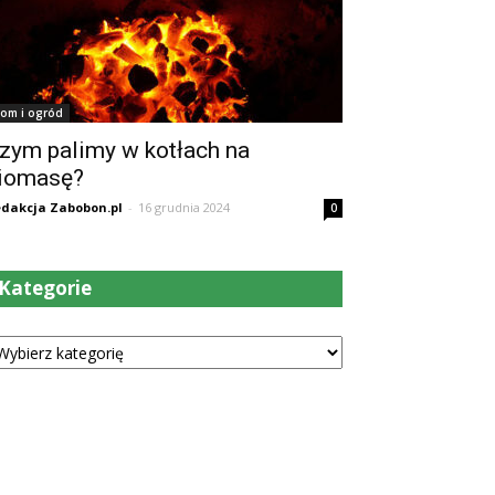
om i ogród
zym palimy w kotłach na
iomasę?
dakcja Zabobon.pl
-
16 grudnia 2024
0
Kategorie
tegorie