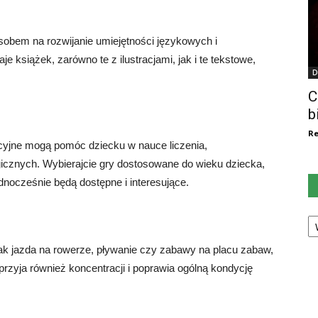
sobem na rozwijanie umiejętności językowych i
e książek, zarówno te z ilustracjami, jak i te tekstowe,
D
C
b
Re
cyjne mogą pomóc dziecku w nauce liczenia,
logicznych. Wybierajcie gry dostosowane do wieku dziecka,
ednocześnie będą dostępne i interesujące.
Ka
ak jazda na rowerze, pływanie czy zabawy na placu zabaw,
rzyja również koncentracji i poprawia ogólną kondycję