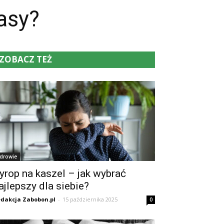
asy?
ZOBACZ TEŻ
drowie
yrop na kaszel – jak wybrać
ajlepszy dla siebie?
dakcja Zabobon.pl
-
15 października 2025
0