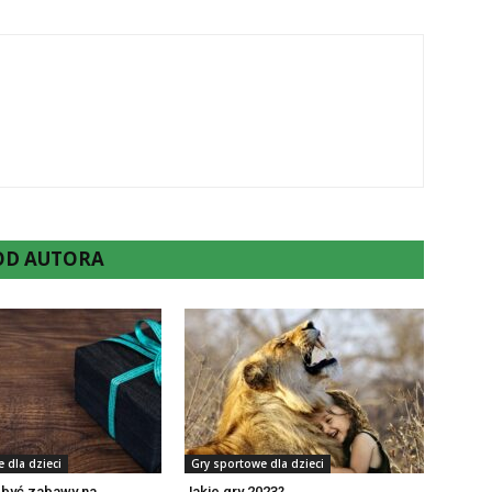
 OD AUTORA
 dla dzieci
Gry sportowe dla dzieci
 być zabawy na
Jakie gry 2023?