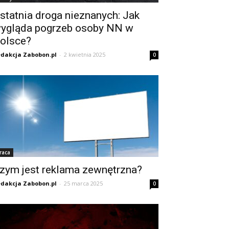
statnia droga nieznanych: Jak
ygląda pogrzeb osoby NN w
olsce?
dakcja Zabobon.pl
-
2 kwietnia 2025
0
raca
zym jest reklama zewnętrzna?
dakcja Zabobon.pl
-
25 marca 2025
0