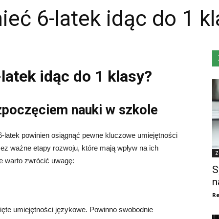
eć 6-latek idąc do 1 kl
latek idąc do 1 klasy?
zpoczęciem nauki w szkole
6-latek powinien osiągnąć pewne kluczowe umiejętności
ez ważne etapy rozwoju, które mają wpływ na ich
Z
re warto zwrócić uwagę:
S
n
Re
nięte umiejętności językowe. Powinno swobodnie