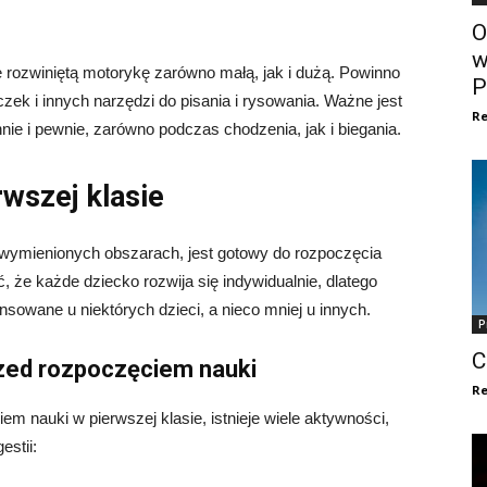
O
w
 rozwiniętą motorykę zarówno małą, jak i dużą. Powinno
P
zek i innych narzędzi do pisania i rysowania. Ważne jest
Re
nnie i pewnie, zarówno podczas chodzenia, jak i biegania.
wszej klasie
 w wymienionych obszarach, jest gotowy do rozpoczęcia
, że każde dziecko rozwija się indywidualnie, dlatego
sowane u niektórych dzieci, a nieco mniej u innych.
P
C
rzed rozpoczęciem nauki
Re
 nauki w pierwszej klasie, istnieje wiele aktywności,
stii: