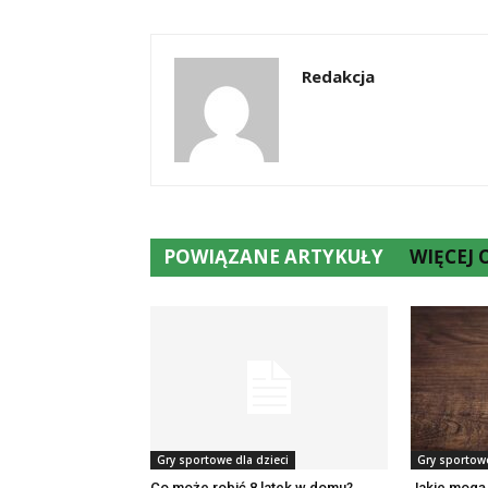
Redakcja
POWIĄZANE ARTYKUŁY
WIĘCEJ
Gry sportowe dla dzieci
Gry sportowe
Co może robić 8 latek w domu?
Jakie mogą