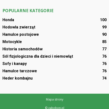
POPULARNE KATEGORIE
Honda
100
Hodowla zwierząt
99
Hamulce postojowe
90
Motocykle
85
Historia samochodów
77
Sól fizjologiczna dla dzieci i niemowląt
76
Sofy i kanapy
76
Hamulce tarczowe
76
Heder kombajnu
74
Mapa strony
© zabobon.pl