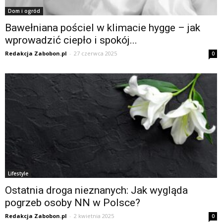
Dom i ogród
Bawełniana pościel w klimacie hygge – jak
wprowadzić ciepło i spokój...
Redakcja Zabobon.pl
-
27 czerwca 2025
0
Lifestyle
Ostatnia droga nieznanych: Jak wygląda
pogrzeb osoby NN w Polsce?
Redakcja Zabobon.pl
-
2 kwietnia 2025
0