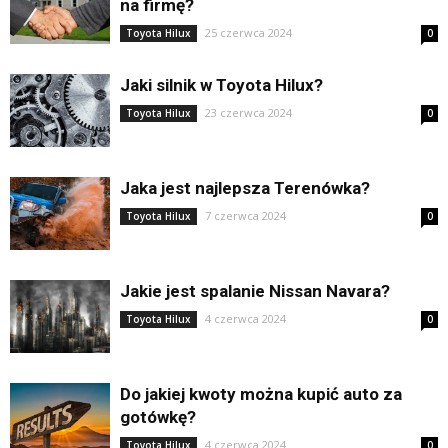
na firmę?
25 czerwca 2024
Toyota Hilux
0
Jaki silnik w Toyota Hilux?
23 czerwca 2024
Toyota Hilux
0
Jaka jest najlepsza Terenówka?
7 czerwca 2024
Toyota Hilux
0
Jakie jest spalanie Nissan Navara?
4 czerwca 2024
Toyota Hilux
0
Do jakiej kwoty można kupić auto za
gotówkę?
4 czerwca 2024
Toyota Hilux
0