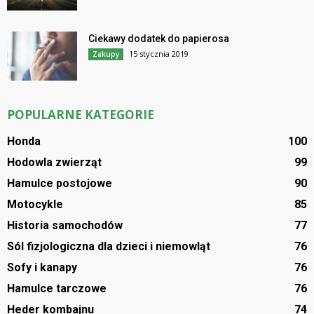
Ciekawy dodatek do papierosa
15 stycznia 2019
Zakupy
POPULARNE KATEGORIE
Honda
100
Hodowla zwierząt
99
Hamulce postojowe
90
Motocykle
85
Historia samochodów
77
Sól fizjologiczna dla dzieci i niemowląt
76
Sofy i kanapy
76
Hamulce tarczowe
76
Heder kombajnu
74