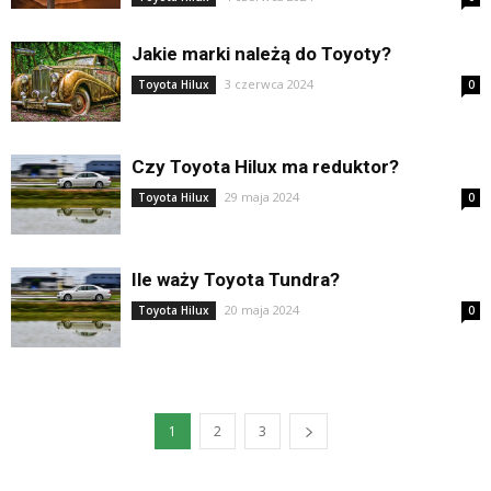
Jakie marki należą do Toyoty?
3 czerwca 2024
Toyota Hilux
0
Czy Toyota Hilux ma reduktor?
29 maja 2024
Toyota Hilux
0
Ile waży Toyota Tundra?
20 maja 2024
Toyota Hilux
0
1
2
3