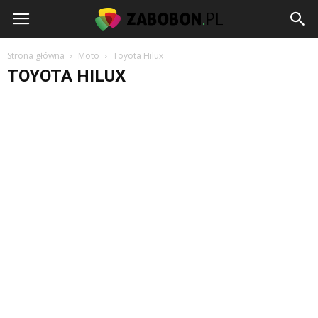
www.zabobon.pl
Strona główna
Moto
Toyota Hilux
TOYOTA HILUX