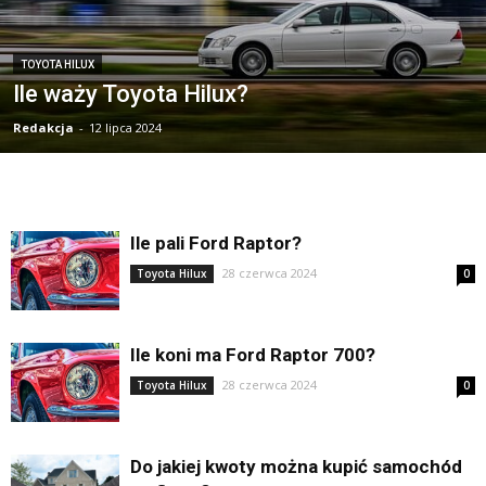
TOYOTA HILUX
Ile waży Toyota Hilux?
Redakcja
-
12 lipca 2024
Ile pali Ford Raptor?
28 czerwca 2024
Toyota Hilux
0
Ile koni ma Ford Raptor 700?
28 czerwca 2024
Toyota Hilux
0
Do jakiej kwoty można kupić samochód