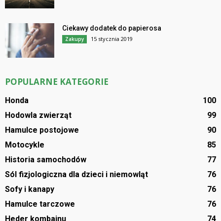
Ciekawy dodatek do papierosa
15 stycznia 2019
Zakupy
POPULARNE KATEGORIE
Honda
100
Hodowla zwierząt
99
Hamulce postojowe
90
Motocykle
85
Historia samochodów
77
Sól fizjologiczna dla dzieci i niemowląt
76
Sofy i kanapy
76
Hamulce tarczowe
76
Heder kombajnu
74