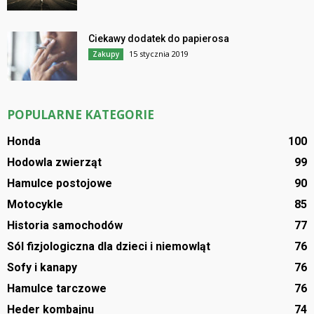
Ciekawy dodatek do papierosa
15 stycznia 2019
Zakupy
POPULARNE KATEGORIE
Honda
100
Hodowla zwierząt
99
Hamulce postojowe
90
Motocykle
85
Historia samochodów
77
Sól fizjologiczna dla dzieci i niemowląt
76
Sofy i kanapy
76
Hamulce tarczowe
76
Heder kombajnu
74