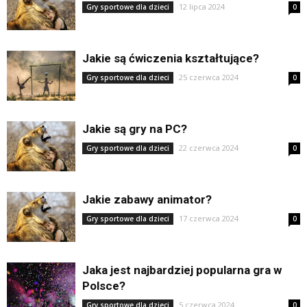
12 lipca 2024
Gry sportowe dla dzieci
0
Jakie są ćwiczenia kształtujące?
25 czerwca 2024
Gry sportowe dla dzieci
0
Jakie są gry na PC?
22 czerwca 2024
Gry sportowe dla dzieci
0
Jakie zabawy animator?
17 czerwca 2024
Gry sportowe dla dzieci
0
Jaka jest najbardziej popularna gra w
Polsce?
5 czerwca 2024
Gry sportowe dla dzieci
0