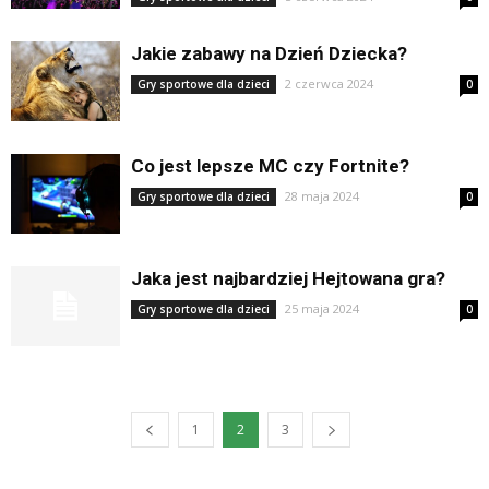
Jakie zabawy na Dzień Dziecka?
2 czerwca 2024
Gry sportowe dla dzieci
0
Co jest lepsze MC czy Fortnite?
28 maja 2024
Gry sportowe dla dzieci
0
Jaka jest najbardziej Hejtowana gra?
25 maja 2024
Gry sportowe dla dzieci
0
1
2
3